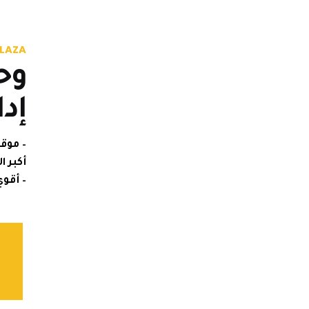
PLAZA
وح
إدا
– موق
أكبر ا
– أقو