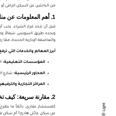
من الباحثين عن السكن الراقي أو ا
1. أهم المعلومات عن مناطق التجمع الخامس (نظرة عامة)
قبل أن نتخذ قرار الشراء، يجب 
ويحده طريق السويس شمالاً وط
والعاصمة الإدارية الجديدة، مما
أبرز المعالم والخدمات التي تر
المؤسسات التعليمية:
الجامع
المحاور الرئيسية:
شارع ال
المراكز التجارية والترفيهي
2. مقارنة سريعة: كيف تختار بين افضل مناطق التجمع الخامس؟
Light
Light
Dark
كمستشار عقاري، دائماً ما يطرح 
عن سكن عائلي هادئ؟ أم سكن قري