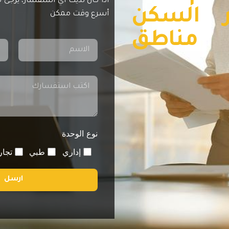
اذا كان لديك اي استفسار، يرجى 
ر السكن
أسرع وقت ممكن
ي مناطق
نوع الوحدة
إداري
طبي
تجار
ارسل