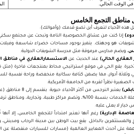
في الوقت الحالي.
الم
ل هذه الأحياء لتعرف أين تضع قدمك (وأموالك):
دوء)
إذا كنت من عشاق الخصوصية التامة وتبحث عن مجتمع سكني ي
الشويفات هو وجهتك. يتميز بوجود مساحات خضراء شاسعة وفيلات ذ
مس
، ويضم مدارس مرموقة مثل مدرسة الشويفات الدولية.
العقاري الحالي)
عند الحديث عن
الاستسمارالعقاري في مناطق ا
أخيرة. يقع الحي في موقع استراتيجي محاط بمنتجعات فاخرة (مثل قطا
أرضي وثلاثة أدوار، مما يضمن كثافة سكانية منخفضة وراحة نفسية لل
ت الصغيرة نظراً لقربه من الجامعة الأمريكية.
ابض)
يعتبر النرجس من أكثر ا
هي السكن الفوري؛ المنطقة مكتملة الخدمات بنسبة 100%، وتضم مراكز طبية، 
 خيار لا يعلى عليه.
اصمة الإدارية)
رغم أنها تعتبر امتداداً للتجمع الخامس، إلا أنه
ج والمستثمرين بالداخل. يقع بيت الوطن بين مدينة الرحاب ومدينتي، 
صممة على أحدث المعايير العالمية (مسارات للسيارات منفصلة عن الم