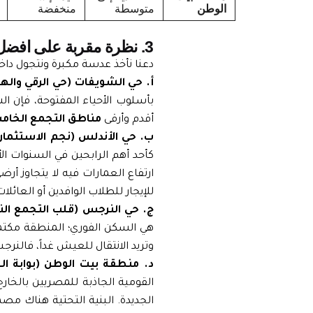
الوطن
متوسطة
منخفضة
3. نظرة مقربة على افضل مناطق التجمع الخامس
دعنا نأخذ عدسة مكبرة ونتجول داخ
أ. حي الشويفات (حي الرقي واله
بأسلوب الأحياء المفتوحة، فإن 
أقدم وأرقى
مناطق التجمع الخا
ب. حي الأندلس (نجم الاستثمار 
كأحد أهم الرابحين في السنوات ال
ارتفاع العمارات فيه لا يتجاوز 
للإيجار للطلاب الوافدين أو العائلا
ج. حي النرجس (قلب التجمع الن
وتريد الانتقال للعيش غداً، فالنرجس
د. منطقة بيت الوطن (بوابة الع
القومية الجاذبة للمصريين بالخار
الجديدة. البنية التحتية هناك م