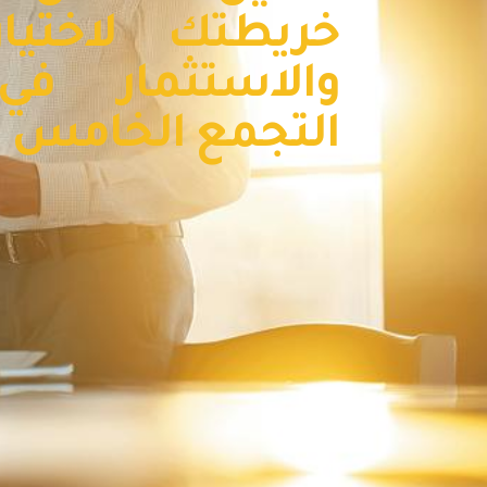
خريطتك لاختيا
والاستثمار ف
التجمع الخامس