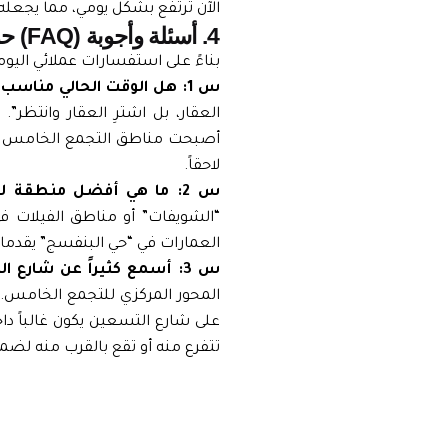
الآن ترتفع بشكل يومي، مما يجعله 
4. أسئلة وأجوبة (FAQ) حول القسم الأول من مناطق التجمع الخامس
بناءً على استفسارات عملائي اليوم
س 1: هل الوقت الحالي مناسب لشراء عقار في التجمع الخامس أم أنتظر؟
العقار، بل اشترِ العقار وانتظر”. التجمع ال
أصبحت مناطق التجمع الخامس هي “و
لاحقاً.
س 2: ما هي أفضل منطقة للسكن العائلي الهادئ بعيداً عن صخب الشوارع التجارية؟
“الشويفات” أو مناطق الفيلات في 
العمارات في “حي البنفسج” يقدمان ت
س 3: أسمع كثيراً عن شارع التسعين، فهل هو منطقة سكنية أم تجارية؟
المحور المركزي للتجمع الخامس. 
على شارع التسعين يكون غالباً دا
تتفرع منه أو تقع بالقرب منه ل