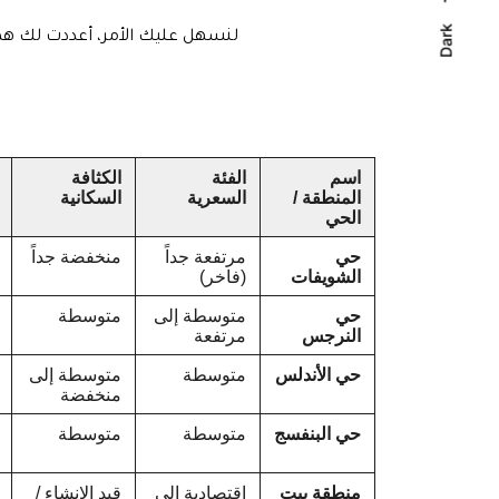
Dark
لنسهل عليك الأمر، أعددت لك هذا 
اسم
الفئة
الكثافة
المنطقة /
السعرية
السكانية
الحي
حي
مرتفعة جداً
منخفضة جداً
الشويفات
(فاخر)
حي
متوسطة إلى
متوسطة
النرجس
مرتفعة
حي الأندلس
متوسطة
متوسطة إلى
منخفضة
حي البنفسج
متوسطة
متوسطة
منطقة بيت
اقتصادية إلى
قيد الإنشاء /