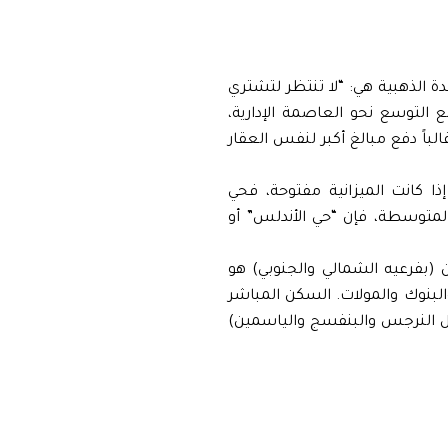
ة الذهبية هي: “لا تنتظر لتشتري
العاصمة الإدارية،
باً دفع مبالغ أكبر لنفس العقار
ذا كانت الميزانية مفتوحة، فحي
 المتوسطة، فإن “حي الأندلس” أو
(بفرعيه الشمالي والجنوبي) هو
لبنوك والمولات. السكن المباشر
مثل النرجس والبنفسج والياسمين)