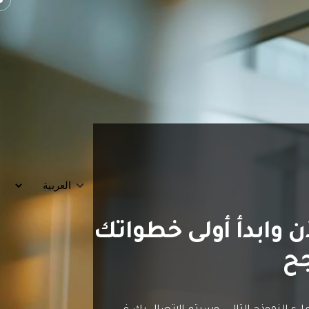
ن وابدأ أولى خطواتك
جح