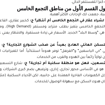
كنزاً للمستثمر الذكي.
ية، جمعت لك الإجابات الأكثر أهمية:
ج:
كخبير عقاري، القاعد
خامس يتميز بطلب متزايد ومستمر (High Demand)، ومع التوسع نحو
سط البلد” الجديد. الأسعار في زيادة مستمرة، والانتظار يعني غال
ج:
إ
“حي الياسمين” و”القرنفل” توفر هدوءاً استثنائياً. أما للميزانيات
وازناً رائعاً بين الهدوء والقرب من الخدمات.
ج:
شارع التسعين 
هو في الأساس محور تجاري، إداري، وترفيهي يضم كبرى الشركات وا
خل الكمبوندات الفاخرة الممتدة على جانبيه، لكن الأحياء السكنية (
ضمان هدوء السكن مع سهولة الوصول للخدمات.