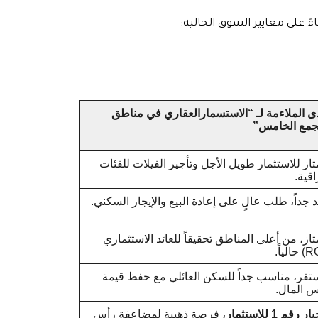
ءً على معايير السوق الحالية:
 الملاءمة لـ “الاستسمارالعقاري في مناطق
تجمع الخامس”
از للاستثمار طويل الأجل وتأجير الفيلات للفئات
اقية.
 جداً، طلب عالٍ على إعادة البيع والإيجار السكني.
از، من أعلى المناطق تحقيقاً للعائد الاستثماري
قر، مناسب جداً للسكن العائلي مع حفظ قيمة
س المال.
ر رقم 1 للاستثمار
، فرصة ذهبية لمضاعفة رأس