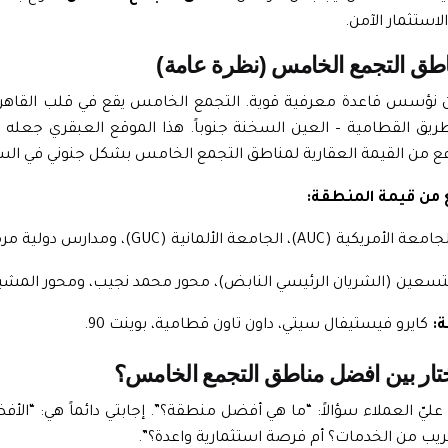
لاستثمار الآمن.
أن نؤسس قاعدة معرفية قوية. التجمع الخامس يقع في قلب القاهرة 
ريق القطامية –
العين السخنة
جنوباً. هذا الموقع العبقري جعله 
 رفع من القيمة العقارية لمناطق التجمع الخامس بشكل جنوني في السن
فع من قيمة المنطقة:
ة الأمريكية (AUC)، الجامعة الألمانية (GUC)، ومدارس دولية مرموقة.
تسعين (الشريان الرئيسي النابض)، محور محمد نجيب، ومحور المش
ة:
كايرو فيستيفال سيتي، داون تاون قطامية، بوينت 90.
عليّ العملاء سؤالاً: “ما هي أفضل منطقة؟”. إجابتي دائماً هي: “ا
ب من الخدمات؟ أم فرصة استثمارية واعدة؟”.