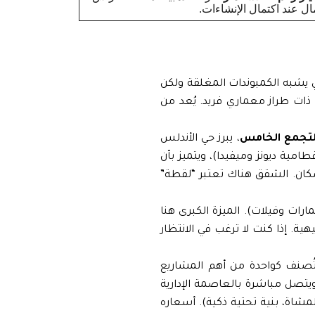
ال عند اكتمال الإنشاءات.
شبه الكمبوندات المغلقة ولكن
ات طراز معماري فريد. يُعد من
لتجمع الخامس
، يبرز حي الأندلس
مية ديونز وميفيدا)، ويتميز بأن
سكان. الشقق هناك تعتبر “لقطة”
لأحياء حيوية. ينقسم إلى 8 مناطق (عمارات وفيلات). الميزة الكبرى هنا
وتجارية، ومناطق ترفيهية. إذا كنت لا ترغب في الانتظار
ا تُصنف كواحدة من أهم المشاريع
ويتصل مباشرة بالعاصمة الإدارية
شاة، بنية تحتية ذكية). أسعاره