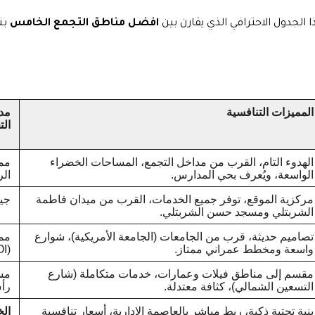
الجدول الاحترافي الذي يقارن بين
افضل مناطق التجمع الخامس
بنا
المميزات التنافسية
مدى
ال
الهدوء التام، القرب من مداخل التجمع، المساحات الخضراء
ممت
الواسعة، ويُعرف بحي المدارس.
الر
مركزية الموقع، توفر جميع الخدمات، القرب من ميدان فاطمة
جيد
الشربتلي ومسجد حسن الشربتلي.
تصاميم حديثة، قرب من الجامعات (الجامعة الأمريكية)، شوارع
ممت
واسعة ومخطط عمراني ممتاز.
(ROI) حالياً.
مقسم إلى مناطق فيلات وعمارات، خدمات متكاملة (شارع
مست
التسعين الشمالي)، كثافة معتدلة.
رأ
بنية تحتية ذكية، ربط مباشر بالعاصمة الإدارية، أسعار تنافسية
الخيا