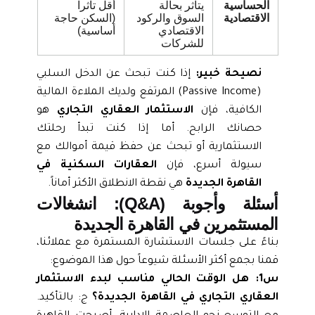
الحساسية
يتأثر بحالة
أقل تأثراً
الاقتصادية
السوق والركود
(السكن حاجة
الاقتصادي
أساسية)
للشركات
نصيحة خبير:
إذا كنت تبحث عن الدخل السلبي
(Passive Income) المرتفع ولديك الملاءة المالية
الكافية، فإن
الاستثمار العقاري التجاري
هو
حصانك الرابح. أما إذا كنت تبدأ رحلتك
الاستثمارية أو تبحث عن حفظ قيمة أموالك مع
سيولة أسرع، فإن
العقارات السكنية في
القاهرة الجديدة
هي نقطة الانطلاق الأكثر أماناً.
أسئلة وأجوبة (Q&A): انشغالات
المستثمرين في القاهرة الجديدة
بناءً على جلسات الاستشارة المستمرة مع عملائنا،
قمنا بجمع أكثر الأسئلة شيوعاً حول هذا الموضوع:
س1: هل الوقت الحالي مناسب لبدء الاستثمار
العقاري التجاري في القاهرة الجديدة؟
ج: بالتأكيد.