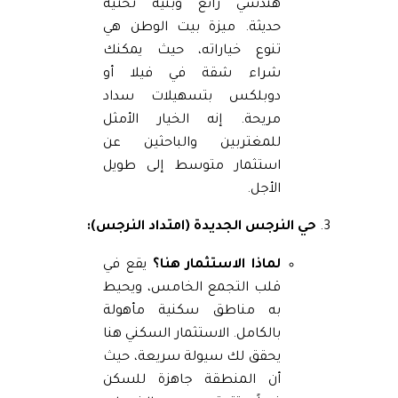
هندسي رائع وبنية تحتية
حديثة. ميزة بيت الوطن هي
تنوع خياراته، حيث يمكنك
شراء شقة في فيلا أو
دوبلكس بتسهيلات سداد
مريحة. إنه الخيار الأمثل
للمغتربين والباحثين عن
استثمار متوسط إلى طويل
الأجل.
حي النرجس الجديدة (امتداد النرجس):
لماذا الاستثمار هنا؟
يقع في
قلب التجمع الخامس، ويحيط
به مناطق سكنية مأهولة
بالكامل. الاستثمار السكني هنا
يحقق لك سيولة سريعة، حيث
أن المنطقة جاهزة للسكن