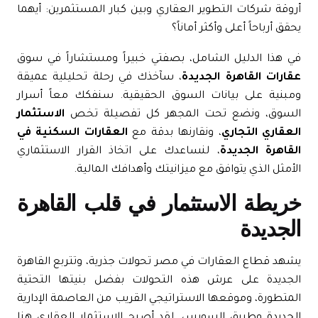
وقة شركات التطوير العقاري وبين كبار المستثمرين: أيهما
قق أرباحاً أعلى وأكثر أماناً؟
 هذا الدليل الشامل، بصفتي خبيراً ومستشاراً في سوق
ارات القاهرة الجديدة
، سآخذك في رحلة تحليلية عميقة
بنية على بيانات السوق الحقيقية. سنفكك معاً أسرار
لسوق، ونضع تحت المجهر كل تفصيلة تخص
الاستثمار
عقاري التجاري
، ونقارنها بدقة مع
العقارات السكنية في
قاهرة الجديدة
، لنساعدك على اتخاذ القرار الاستثماري
أمثل الذي يتوافق مع ميزانيتك وأهدافك المالية.
ريطة الاستثمار في قلب القاهرة
لجديدة
هد قطاع العقارات في مصر تحولات جذرية، وتتربع
القاهرة
جديدة
على عرش هذه التحولات بفضل بنيتها التحتية
متطورة، وموقعها الاستراتيجي القريب من
العاصمة الإدارية
جديدة
وطريق السويس
. لقد أصبح الاستثمار العقاري هنا