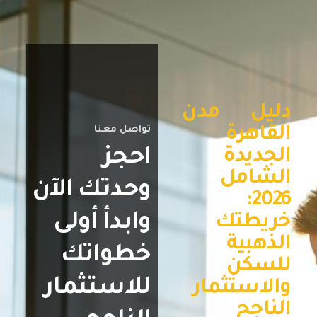
دليل مدن
القاهرة
تواصل معنا
احجز
الجديدة
الشامل
وحدتك الآن
2026:
وابدأ أولى
خريطتك
الذهبية
خطواتك
للسكن
للاستثمار
والاستثمار
الناجح