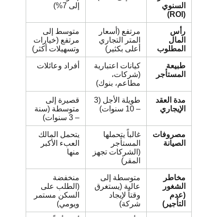
السنوي
إلى 7%)
(ROI)
رأس
مرتفع (أسعار
متوسط إلى
المال
المتر التجاري
مرتفع (خيارات
المطلوب
أعلى بكثير)
وتسهيلات أكثر)
طبيعة
كيانات اعتبارية
أفراد وعائلات
المستأجر
(شركات،
مطاعم، بنوك)
مدة العقد
طويلة الأجل (3
قصيرة إلى
الإيجاري
– 10 سنوات)
متوسطة (سنة
– 3 سنوات)
مصروفات
غالباً يتحملها
يتحمل المالك
الصيانة
المستأجر
العبء الأكبر
(الشركات تجهز
منها
المقر)
مخاطر
متوسطة إلى
منخفضة
الشغور
عالية (يستغرق
(الطلب على
(عدم
وقتاً لإيجاد
السكن مستمر
التأجير)
شركة)
ويومي)