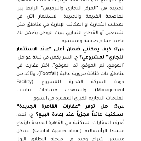
مع التوسع نحو العاصمة الإدارية، أصبحت القاهرة
الجديدة هي “المركز التجاري والترفيهي” الرابط بين
العاصمة القديمة والجديدة. الاستثمار الآن في
المحلات التجارية أو المكاتب الإدارية في مناطق مثل
التسعين أو القطاع التجاري ببيت الوطن يضمن لك
قاعدة عملاء ضخمة ومستمرة.
س2: كيف يمكنني ضمان أعلى “عائد الاستثمار
التجاري” لمشروعي؟
ج: السر يكمن في ثلاثة عوامل:
“الموقع، ثم الموقع، ثم الموقع”. اختر عقارك في
مناطق ذات كثافة مرورية عالية (Footfall)، وتأكد من
جودة الشركة المديرة للمشروع (Facility
Management)، واستهدف مساحات تناسب
العلامات التجارية الكبرى المعمرة في السوق.
س3: هل توفر “عقارات القاهرة الجديدة”
السكنية عائداً مجزياً عند إعادة البيع؟
ج: نعم،
تُعرف العقارات السكنية في القاهرة الجديدة بارتفاع
قيمتها الرأسمالية (Capital Appreciation) بشكل
مستمر. شراء وحدة في مرحلة الإطلاق الأول