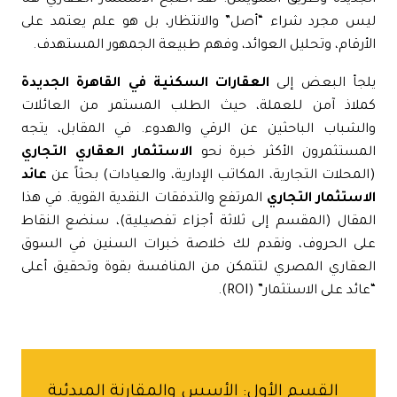
س مجرد شراء “أصل” والانتظار، بل هو علم يعتمد على
أرقام، وتحليل العوائد، وفهم طبيعة الجمهور المستهدف.
جأ البعض إلى
العقارات السكنية في القاهرة الجديدة
لاذ آمن للعملة، حيث الطلب المستمر من العائلات
لشباب الباحثين عن الرقي والهدوء. في المقابل، يتجه
مستثمرون الأكثر خبرة نحو
الاستثمار العقاري التجاري
لمحلات التجارية، المكاتب الإدارية، والعيادات) بحثاً عن
عائد
استثمار التجاري
المرتفع والتدفقات النقدية القوية. في هذا
مقال (المقسم إلى ثلاثة أجزاء تفصيلية)، سنضع النقاط
ى الحروف، ونقدم لك خلاصة خبرات السنين في السوق
عقاري المصري لتتمكن من المنافسة بقوة وتحقيق أعلى
ائد على الاستثمار
” (ROI).
القسم الأول: الأسس والمقارنة المبدئية