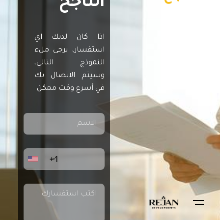
الناجح
اذا كان لديك اي
استفسار، يرجى ملء
النموذج التالي،
وسيتم الاتصال بك
في أسرع وقت ممكن
+1