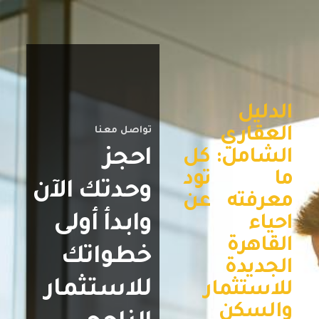
الدليل
العقاري
تواصل معنا
احجز
الشامل: كل
ما تود
وحدتك الآن
معرفته عن
وابدأ أولى
احياء
القاهرة
خطواتك
الجديدة
للاستثمار
للاستثمار
والسكن