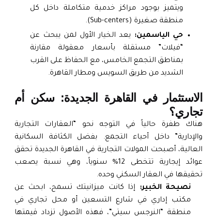
ويتميز بوجود مراكز خدمية متكاملة داخل كل
منطقة صغيرة (Sub-centers).
حي الياسمين:
يعد الخيار الأول لمن يبحث عن
“فيلات” مستقلة بأسعار معقولة مقارنة
بمناطق التجمع الخامس، مع الحفاظ على القرب
الشديد من طريق السويس ومطار القاهرة.
لاستثمار في القاهرة الجديدة: سكن أم
جاري؟
ناك طفرة حالياً في التوجه نحو “العقارات التجارية
الإدارية” داخل أحياء التجمع. بفضل الكثافة السكانية
لعالية، أصبحت المولات التجارية في القاهرة الجديدة تحقق
عوائد إيجارية تتخطى 12% سنوياً، وهي نسبة يصعب
حقيقها في العقار السكني وحده.
نصيحة الخبير:
إذا كانت ميزانيتك تسمح، ابحث عن
مكتب إداري في شارع التسعين أو محل تجاري في
منطقة “النرجس سيتي”، فهذه الأصول تزداد قيمتها