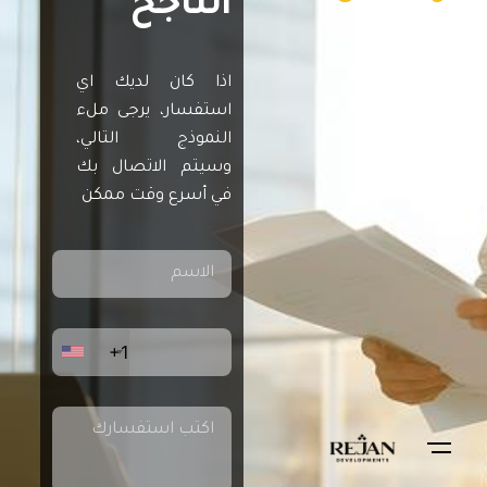
الناجح
اذا كان لديك اي
استفسار، يرجى ملء
النموذج التالي،
وسيتم الاتصال بك
في أسرع وقت ممكن
+1