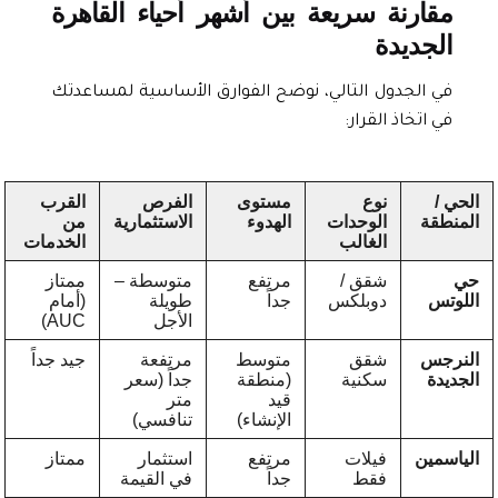
مقارنة سريعة بين أشهر أحياء القاهرة
الجديدة
في الجدول التالي، نوضح الفوارق الأساسية لمساعدتك
في اتخاذ القرار:
ي /
نوع
مستوى
الفرص
القرب
منطقة
الوحدات
الهدوء
الاستثمارية
من
الغالب
الخدمات
شقق /
مرتفع
متوسطة –
ممتاز
لوتس
دوبلكس
جداً
طويلة
(أمام
الأجل
AUC)
نرجس
شقق
متوسط
مرتفعة
جيد جداً
ديدة
سكنية
(منطقة
جداً (سعر
قيد
متر
الإنشاء)
تنافسي)
اسمين
فيلات
مرتفع
استثمار
ممتاز
فقط
جداً
في القيمة