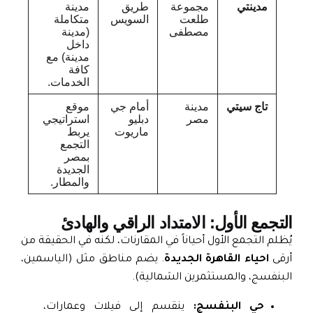
مدينتي
مجموعة
طريق
مدينة
طلعت
السويس
متكاملة
مصطفى
(مدينة
داخل
مدينة) مع
كافة
الخدمات.
تاج سيتي
مدينة
أمام جي
موقع
مصر
دبليو
استراتيجي
ماريوت
يربط
التجمع
بمصر
الجديدة
والمطار.
لتجمع الأول: الامتداد الراقي والهادئ
ُظلم التجمع الأول أحياناً في المقارنات، لكنه في الحقيقة من
رقى
احياء القاهرة الجديدة
. يضم مناطق مثل (الياسمين،
لبنفسج، والمستثمرين الشمالية).
حي البنفسج:
ينقسم إلى فيلات وعمارات،