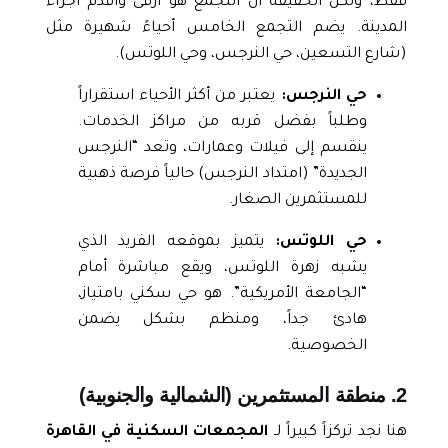
فقط، ولكن الحقيقة أن التجمع هو أرقى وأقدم أجزاء
المدينة. يضم التجمع الخامس أحياءً شهيرة مثل
(شارع التسعين، حي النرجس، وحي اللوتس).
حي النرجس:
يعتبر من أكثر الأحياء استقراراً
وطلباً بفضل قربه من مراكز الخدمات.
ينقسم إلى فيلات وعمارات، وتعد “النرجس
الجديدة” (امتداد النرجس) حالياً فرصة ذهبية
للمستثمرين الصغار.
حي اللوتس:
يتميز بموقعه الفريد الذي
يشبه زهرة اللوتس، ويقع مباشرة أمام
“الجامعة الأمريكية”. هو حي سكني بامتياز،
هادئ جداً، ومنظم بشكل يضمن
الخصوصية.
2. منطقة المستثمرين (الشمالية والجنوبية)
هنا نجد تركزاً كبيراً لـ
المجمعات السكنية في القاهرة