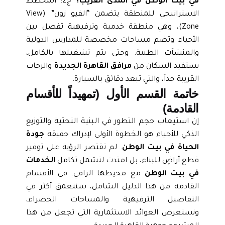
في بيت الوطن في المدى القريب؟
ج2: المخطط
الاستراتيجي للمنطقة يتضمن “الفيو زون” (View
Zone)، وهي منطقة خدمية وترفيهية تفصل بين
الأحياء وتضم مساحات مخصصة للمدارس الدولية
والمنشآت الطبية. وحتى يتم تشغيلها بالكامل،
يستفيد السكان من
مرافق القاهرة الجديدة
والرحاب
القريبة جداً، والتي تبعد دقائق بالسيارة.
خاتمة القسم الأول (تمهيداً للأقسام
القادمة)
إن استيعاب حجم التطور في البنية التحتية والتوزيع
الذكي للأحياء هو الخطوة الأولى لإدراك حقيقة
جودة
الحياة في بيت الوطن
. لم تقتصر الرؤية على توفير
قطع أراضٍ للبناء، بل امتدت لتشمل تكامل
الخدمات
في بيت الوطن
مع محيطها الراقي. في الأقسام
القادمة من هذا الدليل الشامل، سنتعمق أكثر في
التفاصيل الترفيهية والمساحات الخضراء،
ونستعرض العوائد الاستثمارية التي تجعل من هذا