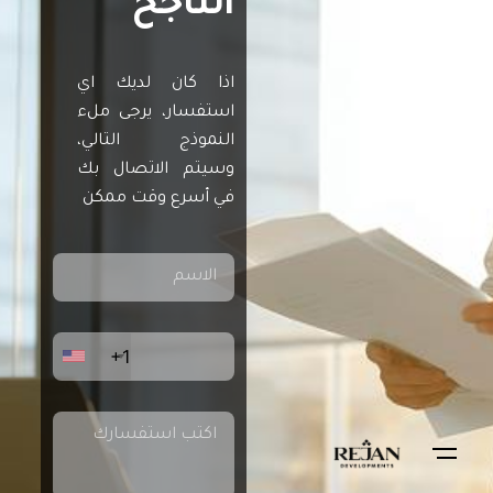
الناجح
اذا كان لديك اي
استفسار، يرجى ملء
النموذج التالي،
وسيتم الاتصال بك
في أسرع وقت ممكن
+1