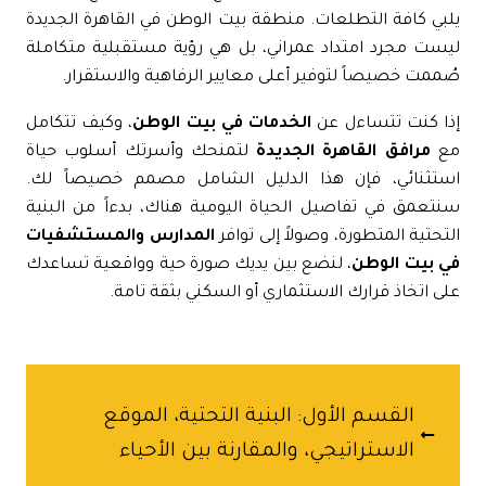
بي كافة التطلعات.
منطقة بيت الوطن
في
القاهرة الجديدة
ست مجرد امتداد عمراني، بل هي رؤية مستقبلية متكاملة
ممت خصيصاً لتوفير أعلى معايير الرفاهية والاستقرار.
ذا كنت تتساءل عن
الخدمات في بيت الوطن
، وكيف تتكامل
ع
مرافق القاهرة الجديدة
لتمنحك وأسرتك أسلوب حياة
ستثنائي، فإن هذا الدليل الشامل مصمم خصيصاً لك.
تعمق في تفاصيل الحياة اليومية هناك، بدءاً من البنية
تحتية المتطورة، وصولاً إلى توافر
المدارس والمستشفيات
ي بيت الوطن
، لنضع بين يديك صورة حية وواقعية تساعدك
ى اتخاذ قرارك الاستثماري أو السكني بثقة تامة.
القسم الأول: البنية التحتية، الموقع
الاستراتيجي، والمقارنة بين الأحياء