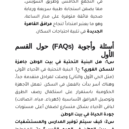
في التجمع الخامس وطريق السويس،
مما يضمن استجابة طبية سريعة ورعاية
صحية فائقة متوفرة على مدار الساعة،
وهو ما يعتبر امتداداً لنجاح
مرافق القاهرة
الجديدة
في تلبية احتياجات السكان.
أسئلة وأجوبة (FAQs) حول القسم
الأول
س1: هل البنية التحتية في بيت الوطن جاهزة
للسكن الفوري؟
ج1: البنية التحتية في الأحياء الأولى
(مثل الحي الأول والثاني) وصلت لمراحل متقدمة جداً،
وهناك أسر بدأت بالفعل في السكن. تعمل الأجهزة
الحكومية باستمرار على استكمال رصف الطرق
وتوصيل المرافق الأساسية (كهرباء، مياه، اتصالات)
لباقي الأحياء بشكل متسارع لضمان أعلى مستويات
جودة الحياة في بيت الوطن
.
س2: كيف سيتم توفير المدارس والمستشفيات