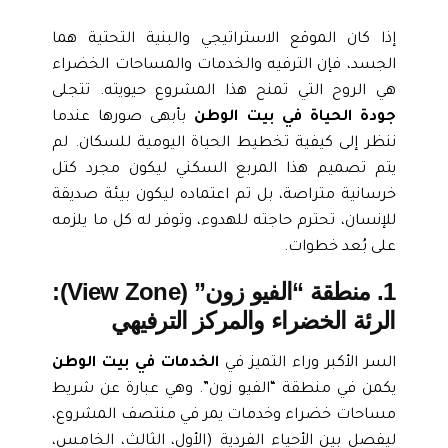
إذا كان الموقع الاستراتيجي والبنية التحتية هما
الجسد، فإن الترفيه والخدمات والمساحات الخضراء
هي الروح التي تمنح هذا المشروع حيويته. تتجلى
جودة الحياة في بيت الوطن
بأبهى صورها عندما
ننظر إلى كيفية تخطيط الحياة اليومية للسكان. لم
يتم تصميم هذا المربع السكني ليكون مجرد كتل
خرسانية متراصة، بل تم اعتماده ليكون بيئة صديقة
للإنسان، تحترم حاجته للهدوء، وتوفر له كل ما يلزمه
على بُعد خطوات.
1. منطقة “الفيو زون” (View Zone):
الرئة الخضراء والمركز الترفيهي
السر الأكبر وراء التميز في
الخدمات في بيت الوطن
يكمن في منطقة “الفيو زون”. وهي عبارة عن شريط
مساحات خضراء وخدمات يمر في منتصف المشروع،
ليفصل بين الأحياء الفردية (الأول، الثالث، الخامس،