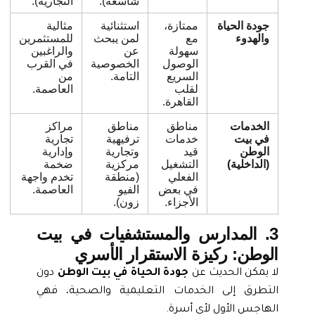
شاسعة).
التجارية).
جودة الحياة
ممتازة،
استثنائية
مثالية
والهدوء
مع
لمن يبحث
للمستثمرين
سهولة
عن
والراغبين
الوصول
الخصوصية
في القرب
السريع
التامة.
من
لقلب
العاصمة.
القاهرة.
الخدمات
مناطق
مناطق
مراكز
في بيت
خدمات
ترفيهية
تجارية
الوطن
قيد
وتجارية
وإدارية
(الداخلية)
التشغيل
مركزية
ضخمة
الفعلي
(منطقة
تخدم واجهة
في بعض
الفيو
العاصمة.
الأجزاء.
زون).
3. المدارس والمستشفيات في بيت
الوطن: ركيزة الاستقرار الأسري
لا يمكن الحديث عن
جودة الحياة في بيت الوطن
دون
التطرق إلى الخدمات التعليمية والصحية، فهي
الهاجس الأول لأي أسرة.