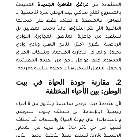
الاستفادة من
مرافق القاهرة الجديدة
المحيطة
بالمشروع تمنح ساكني بيت الوطن ميزة تنافسية لا
تضاهى. فالمنطقة لا تعتمد فقط على خدماتها
الداخلية التي يتم إنشاؤها حالياً بأحدث المعايير، بل
تستفيد من جاهزية المناطق المجاورة. النوادي
الرياضية الكبرى (مثل النادي الأهلي ونادي وادي
دجلة)، والمراكز التجارية الضخمة، وشبكات الطرق
الممهدة، كلها عوامل ترفع من القيمة المعيشية
وتجعل الانتقال للسكن هناك خطوة سلسة ومريحة.
2. مقارنة جودة الحياة في بيت
الوطن: بين الأحياء المختلفة
لأن منطقة بيت الوطن شاسعة وتتكون من 8 أحياء
رئيسية (بالإضافة إلى منطقة جنوب السويس
والامتدادات)، فإن جودة الحياة والخدمات قد تختلف
نسبياً من حي لآخر بناءً على قربه من المحاور
الرئيسية وتاريخ تسليم البنية التحتية. الجدول التالي