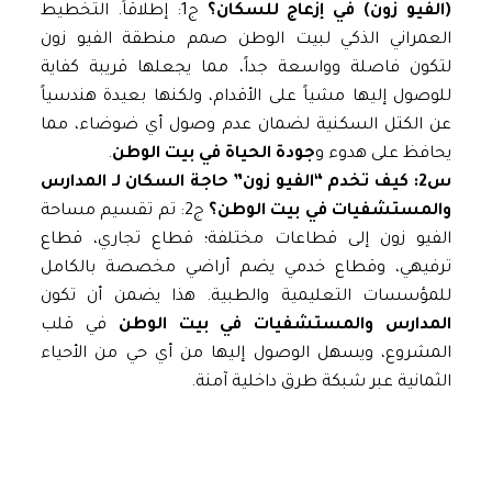
(الفيو زون) في إزعاج للسكان؟
ج1: إطلاقاً. التخطيط
العمراني الذكي لبيت الوطن صمم منطقة الفيو زون
لتكون فاصلة وواسعة جداً، مما يجعلها قريبة كفاية
للوصول إليها مشياً على الأقدام، ولكنها بعيدة هندسياً
عن الكتل السكنية لضمان عدم وصول أي ضوضاء، مما
يحافظ على هدوء و
جودة الحياة في بيت الوطن
.
س2: كيف تخدم “الفيو زون” حاجة السكان لـ المدارس
والمستشفيات في بيت الوطن؟
ج2: تم تقسيم مساحة
الفيو زون إلى قطاعات مختلفة؛ قطاع تجاري، قطاع
ترفيهي، وقطاع خدمي يضم أراضي مخصصة بالكامل
للمؤسسات التعليمية والطبية. هذا يضمن أن تكون
المدارس والمستشفيات في بيت الوطن
في قلب
المشروع، ويسهل الوصول إليها من أي حي من الأحياء
الثمانية عبر شبكة طرق داخلية آمنة.