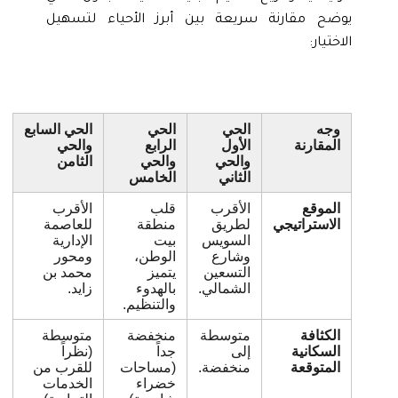
يوضح مقارنة سريعة بين أبرز الأحياء لتسهيل
الاختيار:
وجه
الحي
الحي
الحي السابع
المقارنة
الأول
الرابع
والحي
والحي
والحي
الثامن
الثاني
الخامس
الموقع
الأقرب
قلب
الأقرب
الاستراتيجي
لطريق
منطقة
للعاصمة
السويس
بيت
الإدارية
وشارع
الوطن،
ومحور
التسعين
يتميز
محمد بن
الشمالي.
بالهدوء
زايد.
والتنظيم.
الكثافة
متوسطة
منخفضة
متوسطة
السكانية
إلى
جداً
(نظراً
المتوقعة
منخفضة.
(مساحات
للقرب من
خضراء
الخدمات