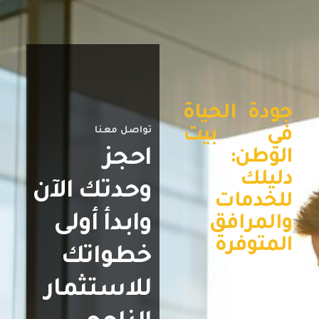
جودة الحياة
في بيت
تواصل معنا
احجز
الوطن:
دليلك
وحدتك الآن
للخدمات
وابدأ أولى
والمرافق
المتوفرة
خطواتك
للاستثمار