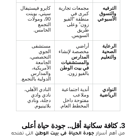
الترفيه
مجمعات تجارية
كايرو فيستيفال
والتسوق
كبرى في
سيتي، بوينت
الأسبوعي
منطقة “الفيو
90، ومولات
زون” وعلى
التجمع
طريق
الخامس.
السويس.
الرعاية
أراضي
مستشفى
الصحية
مخصصة لإنشاء
الجوي
والتعليم
المدارس
التخصصي،
والمستشفيات
الجامعة
في بيت الوطن
الأمريكية،
بالفيو زون.
والمدارس
الدولية بالتجمع.
النوادي
أندية اجتماعية
النادي الأهلي،
الرياضية
وملاعب
نادي وادي
مفتوحة داخل
دجلة، ونادي
المخطط العام.
بلاتينيوم.
3. كثافة سكانية أقل.. جودة حياة أعلى
من أهم أسرار
جودة الحياة في بيت الوطن
التي تمنحه