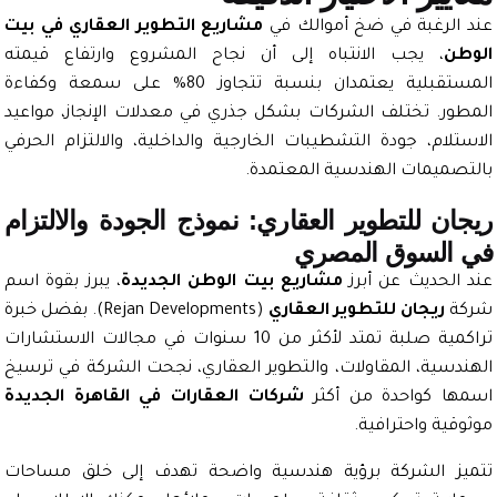
الرغبة في ضخ أموالك في
مشاريع التطوير العقاري في بيت
ن
، يجب الانتباه إلى أن نجاح المشروع وارتفاع قيمته
المستقبلية يعتمدان بنسبة تتجاوز 80% على سمعة وكفاءة
ور. تختلف الشركات بشكل جذري في معدلات الإنجاز، مواعيد
تلام، جودة التشطيبات الخارجية والداخلية، والالتزام الحرفي
صميمات الهندسية المعتمدة.
ان للتطوير العقاري: نموذج الجودة والالتزام
السوق المصري
الحديث عن أبرز
مشاريع بيت الوطن الجديدة
، يبرز بقوة اسم
ة
ريجان للتطوير العقاري
(Rejan Developments). بفضل خبرة
تراكمية صلبة تمتد لأكثر من 10 سنوات في مجالات الاستشارات
دسية، المقاولات، والتطوير العقاري، نجحت الشركة في ترسيخ
ا كواحدة من أكثر
شركات العقارات في القاهرة الجديدة
ية واحترافية.
ز الشركة برؤية هندسية واضحة تهدف إلى خلق مساحات