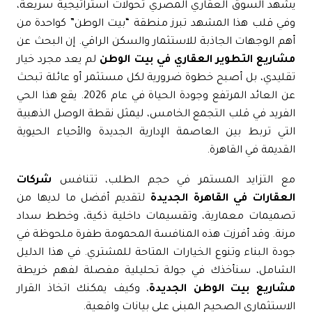
شهد السوق العقاري المصري تحولات استراتيجية سريعة،
ي قلب هذا المشهد تبرز منطقة “
بيت الوطن
” كواحدة من
م الوجهات الجاذبة للاستثمار والسكن الراقي. إن البحث عن
شاريع التطوير العقاري في بيت الوطن
لم يعد مجرد خيار
ليدي، بل أصبح خطوة ضرورية لكل مستثمر أو عائلة تبحث
عن العائد المرتفع وجودة الحياة في عام 2026. يقع هذا الحي
فريد في قلب
التجمع الخامس
، ليمثل نقطة الوصل الذهبية
لتي تربط بين
العاصمة الإدارية الجديدة
والأحياء الحيوية
قديمة في القاهرة.
ع التزايد المستمر في حجم الطلب، تتنافس
شركات
عقارات في القاهرة الجديدة
لتقديم أفضل ما لديها من
صميمات معمارية، وتقسيمات داخلية ذكية، وخطط سداد
نة. وقد أفرزت هذه المنافسة المحمومة طفرة ملحوظة في
دة البناء وتنوع الخيارات المتاحة للمشتري. في هذا الدليل
لشامل، سنأخذك في جولة تحليلية مفصلة لفهم خريطة
شاريع بيت الوطن الجديدة
، وكيف يمكنك اتخاذ القرار
استثماري الصحيح المبني على بيانات واقعية.