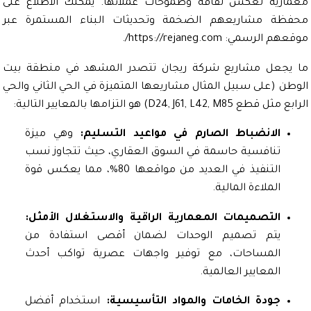
رية تعكس ثقافة وطموحات عملائها. يمكنك الاطلاع على
ة مشاريعهم الضخمة وتحديثات البناء المستمرة عبر
هم الرسمي:
https://rejaneg.com/
.
جعل مشاريع شركة ريجان تتصدر المشهد في منطقة بيت
ن (على سبيل المثال مشاريعها المتميزة في الحي الثاني والحي
D24, J61, L42, M) هو التزامها بالمعايير التالية:
الانضباط الصارم في مواعيد التسليم:
وهي ميزة
تنافسية حاسمة في السوق العقاري، حيث تتجاوز نسب
التنفيذ في العديد من مواقعها 80%، مما يعكس قوة
الملاءة المالية.
التصميمات المعمارية الراقية والاستغلال الأمثل:
يتم تصميم الوحدات لضمان أقصى استفادة من
المساحات، مع توفير واجهات عصرية تواكب أحدث
المعايير العالمية.
جودة الخامات والمواد التأسيسية:
استخدام أفضل