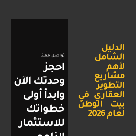
الدليل
الشامل
تواصل معنا
احجز
لأهم
مشاريع
وحدتك الآن
التطوير
وابدأ أولى
العقاري في
بيت الوطن
خطواتك
لعام 2026
للاستثمار