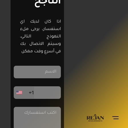
الناجح
اذا كان لديك اي
استفسار، يرجى ملء
النموذج التالي،
وسيتم الاتصال بك
في أسرع وقت ممكن
+1