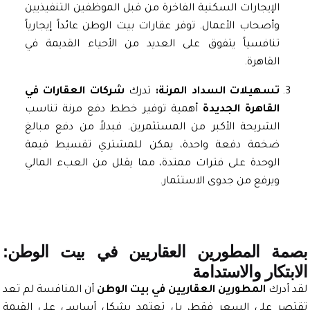
الإيجارات السكنية الفاخرة من قبل الموظفين التنفيذيين
وأصحاب الأعمال. توفر عقارات بيت الوطن عائداً إيجارياً
تنافسياً يتفوق على العديد من الأحياء القديمة في
القاهرة.
تسهيلات السداد المرنة:
تدرك
شركات العقارات في
القاهرة الجديدة
أهمية توفير خطط دفع مرنة تناسب
الشريحة الأكبر من المستثمرين. فبدلاً من دفع مبالغ
ضخمة دفعة واحدة، يمكن للمشتري تقسيط قيمة
الوحدة على فترات ممتدة، مما يقلل من العبء المالي
ويرفع من جدوى الاستثمار.
ة المطورين العقاريين في بيت الوطن:
تكار والاستدامة
أدرك
المطورين العقاريين في بيت الوطن
أن المنافسة لم تعد
ر على السعر فقط، بل تعتمد بشكل أساسي على القيمة