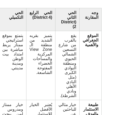
وجه
الحي
الحي الرابع
الحي
المقارنة
الثاني
(District 4)
التكميلي
(District
2)
الموقع
يقع
يتميز بقربه
يتمتع بموقع
الجغرافي
بالقرب
الشديد من
استراتيجي
والأهمية
من شارع
منطقة الـ
ممتاز يربط
التسعين
View Zone
مباشرة بين
الشمالي
المركزية
امتداد بيت
الحيوي
والمساحات
الوطن
ومنطقة
الخضراء
ومدينة
النوادي
المفتوحة
مدينتي.
الكبرى
الشاسعة.
(مثل
النادي
الأهلي
ونادي
الشرطة).
طبيعة
خيار مثالي
يُعتبر الخيار
خيار ممتاز
الاستثمار
للباحثين
الأفضل
ومدروس
والهدف
عن
للاستثمار
لمن يبحث