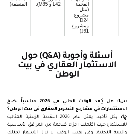
الفخمة
L42 و M85).
المنطقة).
(مثل
مشروع
D24
ومشروع
J61).
أسئلة وأجوبة (Q&A) حول
الاستثمار العقاري في بيت
الوطن
س1: هل يُعد الوقت الحالي في 2026 مناسباً لضخ
استثمارات في مشاريع التطوير العقاري في بيت الوطن؟
بكل تأكيد. يمثل عام 2026 النقطة الزمنية المثالية
استثمار؛ حيث اكتملت أجزاء ضخمة من المرافق الأساسية
لبنية التحتية، وفي نفس الوقت لا تزال الأسعار تمتلك