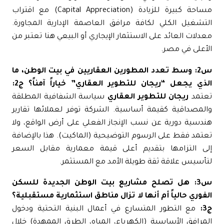
مساحة كبيرة للزيادة (Capital Appreciation) مع اقتراب
تشغيل الكلي لكافة مرافق العاصمة الإدارية المجاورة.
دلات العائد على الاستثمار الإيجاري أو البيعي هنا تعتبر من
أعلى في مصر.
س2: وسط تعدد المطورين العقاريين في بيت الوطن، ما
ذي يجعل “ريجان للتطوير العقاري” خياراً آمناً؟
ج2:
عتمد
ريجان للتطوير العقاري
سياسة الشفافية المطلقة
لمصداقية كقيمة أساسية. الشركة توفر لعملائها تقارير
دسية دورية عن نسب الإنجاز الفعلي على أرض الواقع، ولا
تمد فقط على الرسوم التوضيحية (الماكيت). هذا بالإضافة
لى التزامها بتقديم أعلى قيمة معمارية مقابل السعر
أسيس علاقة ثقة طويلة الأمد مع المستثمر.
س3: هل تصلح مشاريع بيت الوطن الجديدة للسكن
فوري حالياً أم أنها لا تزال مناطق استثمارية مستقبلية؟
مع التطور المتسارع في أعمال البنية التحتية ودخول
مرافق الأساسية (الكهرباء، المياه، الطرق الممهدة) خلال