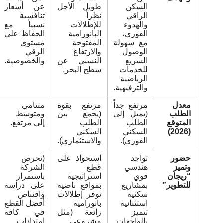
السكن
طويل الأجل
عن أسعار
الراقي
نظراً
تنافسية
والهدوء
للإطلالات
نسبياً مع
الفوري،
البانورامية
الحفاظ على
مع سهولة
المفتوحة
مستوى
الوصول
والارتفاع
الرقي
السريع
النسبي عن
والخصوصية.
للخدمات
سطح البحر.
الرياضية
والترفيهية.
معدل
مرتفع جداً
مرتفع بقوة
متنامي
الطلب
(يميل إلى
(يجمع بين
ومتوسط
المتوقع
الطلب
الطلب
إلى مرتفع.
(2026)
السكني
السكني
الفوري).
والاستثماري).
حضور
تواجد
استحواذ على
(تحرص
وتميز
هندسي
قطع
الشركة
“ريجان
قوي
استراتيجية
باستمرار
للتطوير”
بمشاريع
بمواقع ناصية
على دراسة
سكنية
توفر إطلالات
واقتناص
استثنائية
بانورامية
أفضل القطع
تتميز
رائعة (مثل
في كافة
بالواجهات
مشروعي
امتدادات