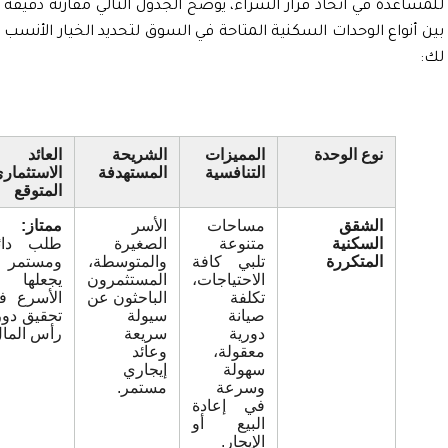
اعدة في اتخاذ قرار الشراء، يوضح الجدول التالي مقارنة دقيقة
نواع الوحدات السكنية المتاحة في السوق لتحديد الخيار الأنسب
نوع الوحدة
المميزات
الشريحة
العائد
التنافسية
المستهدفة
الاستثماري
المتوقع
الشقق
مساحات
الأسر
ممتاز:
السكنية
متنوعة
الصغيرة
طلب دائم
المتكررة
تلبي كافة
والمتوسطة،
ومستمر
الاحتياجات،
المستثمرون
يجعلها
تكلفة
الباحثون عن
الأسرع في
صيانة
سيولة
تحقيق دورة
دورية
سريعة
رأس المال.
معقولة،
وعائد
سهولة
إيجاري
وسرعة
مستمر.
في إعادة
البيع أو
الإيجار.