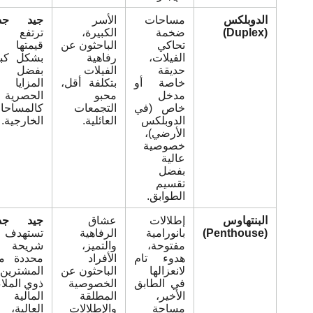
الدوبلكس
مساحات
الأسر
جيد جداً:
(Duplex)
ضخمة
الكبيرة،
ترتفع
تحاكي
الباحثون عن
قيمتها
الفيلات،
رفاهية
بشكل كبير
حديقة
الفيلات
بفضل
خاصة أو
بتكلفة أقل،
المزايا
مدخل
محبو
الحصرية
خاص (في
التجمعات
كالمساحات
الدوبلكس
العائلية.
الخارجية.
الأرضي)،
خصوصية
عالية
بفضل
تقسيم
الطوابق.
البنتهاوس
إطلالات
عشاق
جيد جداً:
(Penthouse)
بانورامية
الرفاهية
تستهدف
مفتوحة،
والتميز،
شريحة
هدوء تام
الأفراد
محددة من
لانعزالها
الباحثون عن
المشترين
في الطابق
الخصوصية
ذوي الملاءة
الأخير،
المطلقة
المالية
مساحة
والإطلالات
العالية،