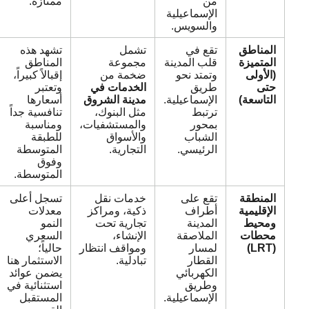
من
ممتازة.
الإسماعيلية
والسويس.
المناطق
تقع في
تشمل
تشهد هذه
المتميزة
قلب المدينة
مجموعة
المناطق
(الأولى
وتمتد نحو
ضخمة من
إقبالاً كبيراً،
حتى
طريق
الخدمات في
وتعتبر
التاسعة)
الإسماعيلية.
مدينة الشروق
أسعارها
ترتبط
مثل البنوك،
تنافسية جداً
بمحور
والمستشفيات،
ومناسبة
الشباب
والأسواق
للطبقة
الرئيسي.
التجارية.
المتوسطة
وفوق
المتوسطة.
المنطقة
تقع على
خدمات نقل
تسجل أعلى
الإقليمية
أطراف
ذكية، ومراكز
معدلات
ومحيط
المدينة
تجارية تحت
النمو
محطات
الملاصقة
الإنشاء،
السعري
(LRT)
لمسار
ومواقف انتظار
حالياً؛
القطار
تبادلية.
الاستثمار هنا
الكهربائي
يضمن عوائد
وطريق
استثنائية في
الإسماعيلية.
المستقبل