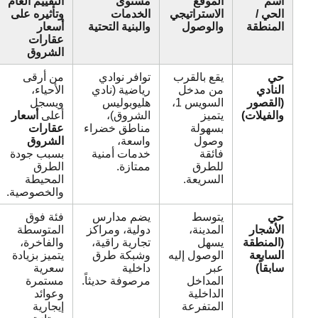
اسم
الموقع
مستوى
التقييم العام
الحي /
الاستراتيجي
الخدمات
وتأثيره على
المنطقة
والوصول
والبنية التحتية
أسعار
عقارات
الشروق
حي
يقع بالقرب
توافر نوادي
من أرقى
النادي
من مدخل
رياضية (نادي
الأحياء،
(القصور
السويس 1،
هليوبوليس
ويسجل
والفيلات)
يتميز
الشروق)،
أعلى
أسعار
بسهولة
مناطق خضراء
عقارات
وصول
واسعة،
الشروق
فائقة
خدمات أمنية
بسبب جودة
للطرق
ممتازة.
الطرق
السريعة.
المحيطة
والخصوصية.
حي
يتوسط
يضم مدارس
فئة فوق
الأشجار
المدينة،
دولية، ومراكز
المتوسطة
(المنطقة
يسهل
تجارية راقية،
والفاخرة،
السابعة
الوصول إليه
وشبكة طرق
يتميز بزيادة
سابقاً)
عبر
داخلية
سعرية
المداخل
مرصوفة حديثاً.
مستمرة
الداخلية
وعوائد
المتفرعة
إيجارية