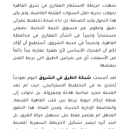
شهدت خريطة الاستثمار العقاري في شرق القاهرة
تحولات جذرية خلال السنوات القليلة الماضية، ولم يكن
هذا التحول وليد الصدفة، بل جاء نتيجة تخطيط عمراني
دقيق وتطوير غير مسبوق للبنية التحتية. بصفتي
مستشاراً وخبيراً في الشأن العقاري في محافظة
القاهرة، وتحديداً في
مدينة الشروق
، أستطيع أن أؤكد
لكم أن المحرك الأساسي لأي طفرة عقارية يبدأ دائماً
من الأسفلت؛ أي من شرايين الطرق التي تربط المدن
ببعضها.
لقد أصبحت
شبكة الطرق في الشروق
اليوم نموذجاً
يُحتذى به في التخطيط الاستراتيجي، حيث لم تعد
المدينة مجرد ضاحية هادئة ومعزولة، بل تحولت إلى
نقطة ارتكاز حيوية تربط بين قلب القاهرة القديمة،
و
العاصمة الإدارية
الجديدة، ومدن القناة. هذا التطور
المذهل لم يقتصر فقط على تسهيل حركة المرور، بل
امتد أثره ليعيد تشكيل الخريطة السعرية للمدينة