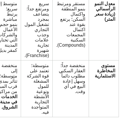
معدل النمو
مستقر ومرتبط
سريع
متوسط إلى
الرأسمالي
بنمو المنطقة
ومرتفع جداً؛
سريع؛
(زيادة سعر
واكتمال
يتضاعف
يرتبط
المتر)
السكن؛ يرتفع
بمجرد
مباشرة
بقوة عند
تشغيل المول
بنمو حجم
اكتمال
التجاري
الأعمال
المجمعات
وجذب
والشركات
السكنية
علامات
التي تختار
(Compounds).
تجارية
المدينة
شهيرة
كمقر بديل.
(Franchise).
مستوى
منخفضة جداً؛
متوسطة؛
منخفضة
المخاطرة
العقار السكني
تعتمد على
إلى
الاستثمارية
مطلوب دائماً
قوة الشركة
متوسطة؛
وسهل إعادة
المشغلة
تتأثر بمدى
البيع في أي
للمول
قرب المبنى
وقت.
ونوعية
من مراكز
الأنشطة
الخدمات
التجارية
في مدينة
المتواجدة
الشروق
.
فيه.