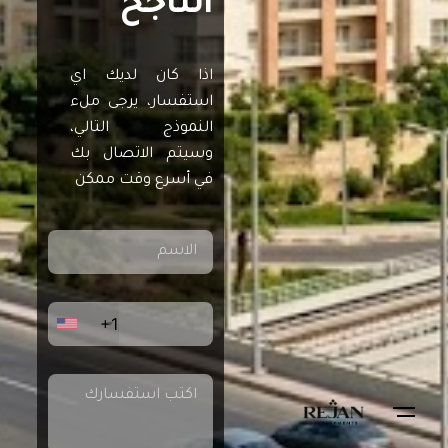
الناجح
اذا كان لديك اي
استفسار، يرجى ملء
النموذج التالي،
وسيتم الاتصال بك
في أسرع وقت ممكن
+1