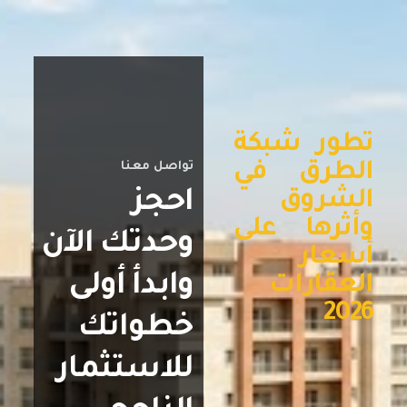
تطور شبكة
الطرق في
تواصل معنا
احجز
الشروق
وأثرها على
وحدتك الآن
أسعار
وابدأ أولى
العقارات
2026
خطواتك
للاستثمار