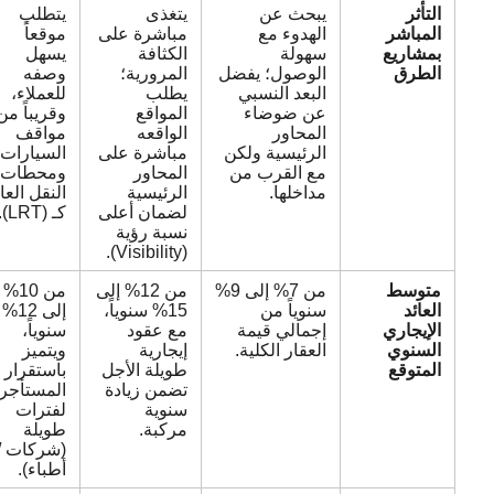
التأثر
يبحث عن
يتغذى
يتطلب
المباشر
الهدوء مع
مباشرة على
موقعاً
بمشاريع
سهولة
الكثافة
يسهل
الطرق
الوصول؛ يفضل
المرورية؛
وصفه
البعد النسبي
يطلب
للعملاء،
عن ضوضاء
المواقع
وقريباً من
المحاور
الواقعه
مواقف
الرئيسية ولكن
مباشرة على
السيارات
مع القرب من
المحاور
ومحطات
مداخلها.
الرئيسية
النقل العام
لضمان أعلى
كـ (LRT).
نسبة رؤية
(Visibility).
متوسط
من 7% إلى 9%
من 12% إلى
من 10%
العائد
سنوياً من
15% سنوياً،
إلى 12%
الإيجاري
إجمالي قيمة
مع عقود
سنوياً،
السنوي
العقار الكلية.
إيجارية
ويتميز
المتوقع
طويلة الأجل
باستقرار
تضمن زيادة
المستأجرين
سنوية
لفترات
مركبة.
طويلة
(شركات /
أطباء).