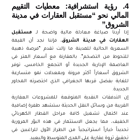
4. رؤية استشرافية: معطيات التقييم
المالي نحو “مستقبل العقارات في مدينة
الشروق”
إذا أردنا صياغة معادلة مالية واضحة لـ
مستقبل
العقارات في مدينة الشروق
، فإننا نجد أن القيمة
السعرية الحالية للمدينة ما زالت تقدم “فرصة ذهبية
للتحوط من التضخم”. بالمقارنة مع أسعار المتر في
العاصمة الإدارية الجديدة أو التجمع الخامس، توفر
الشروق أسعاراً أكثر مرونة وبمعدلات نمو متسارعة
للغاية بفضل قربها الجغرافي الذي اختصرته المحاور
الجديدة.
إن التدفقات النقدية المتوقعة للمشروعات العقارية
القريبة من وسائل النقل الحديثة ستشهد طفرة إضافية
عند اكتمال تشغيل كافة مراحل القطار الكهربائي
الخفيف، مما يجعل الاستثمار في هذه البؤر المرورية
تحديداً خياراً استراتيجياً من الطراز الأول للراغبين في
تحقيق ثروة عقارية على المدى المتوسط والبعيد.