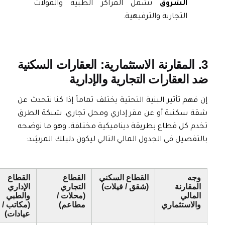
الشروق
تشمل المراكز الطبية والمولات
التجارية والترفيهية.
3. المقارنة الاستثمارية: العقارات السكنية
ضد العقارات التجارية والإدارية
إن فهم تأثير البنية التحتية يختلف تماماً إذا كنا نتحدث عن
شقة سكنية أو عن مقر إداري ومحل تجاري. شبكة الطرق
تخدم كل قطاع بطريقة ديناميكية مختلفة، وهو ما نوضحه
بالتفصيل في الجدول المالي التالي ليكون دليلك المرشِد:
وجه
القطاع السكني
القطاع
القطاع
المقارنة
(شقق / فيلات)
التجاري
الإداري
المالي
(محلات /
والطبي
والاستثماري
مطاعم)
(مكاتب /
عيادات)