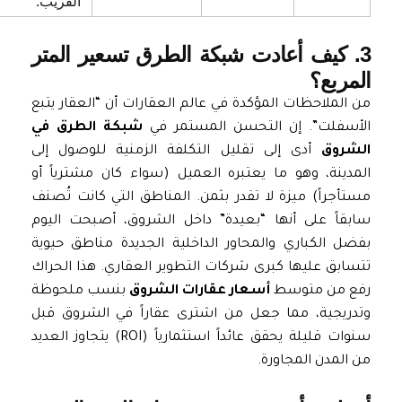
القريب.
3. كيف أعادت شبكة الطرق تسعير المتر
المربع؟
من الملاحظات المؤكدة في عالم العقارات أن “العقار يتبع
الأسفلت”. إن التحسن المستمر في
شبكة الطرق في
الشروق
أدى إلى تقليل التكلفة الزمنية للوصول إلى
المدينة، وهو ما يعتبره العميل (سواء كان مشترياً أو
مستأجراً) ميزة لا تقدر بثمن. المناطق التي كانت تُصنف
سابقاً على أنها “بعيدة” داخل الشروق، أصبحت اليوم
بفضل الكباري والمحاور الداخلية الجديدة مناطق حيوية
تتسابق عليها كبرى شركات التطوير العقاري. هذا الحراك
رفع من متوسط
أسعار عقارات الشروق
بنسب ملحوظة
وتدريجية، مما جعل من اشترى عقاراً في الشروق قبل
سنوات قليلة يحقق عائداً استثمارياً (ROI) يتجاوز العديد
من المدن المجاورة.