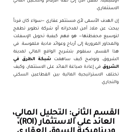
الإقليمية، ننتقل الآن إلى لغة الأرقام والتحليل المالي
الاستثماري.
إن الهدف الأسمى لأي مستثمر عقاري —سواء كان فرداً
يبحث عن ملاذ آمن لمدخراته أو شركة تطوير تطمح
لتوسيع محفظتها— هو فهم كيفية تحويل الإسفلت
والمحاور المرورية إلى أرباح وعوائد مادية ملموسة. في
هذا القسم، سنقوم بتشريح الواقع المالي لمدينة
الشروق، ونوضح كيف ساهمت
شبكة الطرق في
الشروق
في إعادة صياغة العائد على الاستثمار، وكيف
تختلف الاستراتيجية المالية بين القطاعين السكني
والتجاري.
القسم الثاني: التحليل المالي،
العائد على الاستثمار (ROI)،
وديناميكية السوق العقاري