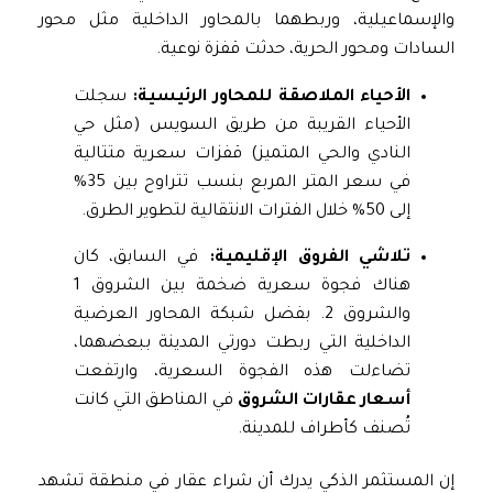
والإسماعيلية، وربطهما بالمحاور الداخلية مثل محور
السادات ومحور الحرية، حدثت قفزة نوعية.
الأحياء الملاصقة للمحاور الرئيسية:
سجلت
الأحياء القريبة من طريق السويس (مثل حي
النادي والحي المتميز) قفزات سعرية متتالية
في سعر المتر المربع بنسب تتراوح بين 35%
إلى 50% خلال الفترات الانتقالية لتطوير الطرق.
تلاشي الفروق الإقليمية:
في السابق، كان
هناك فجوة سعرية ضخمة بين الشروق 1
والشروق 2. بفضل شبكة المحاور العرضية
الداخلية التي ربطت دورتي المدينة ببعضهما،
تضاءلت هذه الفجوة السعرية، وارتفعت
أسعار عقارات الشروق
في المناطق التي كانت
تُصنف كأطراف للمدينة.
إن المستثمر الذكي يدرك أن شراء عقار في منطقة تشهد