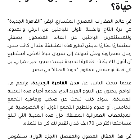
ياة؟
 عالم العقارات المصري المتسارع، تبقى “
القاهرة الجديدة
”
 درة التاج والقبلة الأولى للباحثين عن الرقي والهدوء،
للمستثمرين الباحثين عن العائد المضمون. بصفتي
تشاريًا عقاريًا عايش تطور هذه المنطقة منذ أن كانت مجرد
ال صحراوية وحتى تحولت إلى شريان حياة نابض، أستطيع
 أقول لك بثقة: القاهرة الجديدة ليست مجرد حيز عمراني، بل
 نقلة نوعية في مفهوم “جودة الحياة” في مصر.
ندما يبحث الناس عن
مدن القاهرة الجديدة
، فإنهم في
واقع يبحثون عن التنوع الفريد الذي تقدمه أحياء هذه المدينة
لعملاقة. سواء كنت تبحث عن صخب ورفاهية
التجمع
لخامس
، أو هدوء وتنظيم التجمع الأول، أو الخصوصية في
مجتمعات العمرانية المغلقة، فإن هذه المدينة التي تبلغ
تها أكثر من 70 ألف فدان تقدم لك كل ما تتمناه.
ي هذا المقال المطول والمفصل (الجزء الأول)، سنغوص