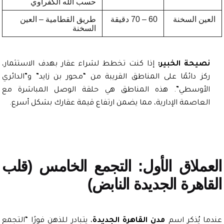
حسب الله الكفراوي
ين السخنة
60 – 70 دقيقة
طريق القطامية – العين
السخنة
صيحة الخبير:
إذا كنت تخطط لشراء عقار بهدف الاستثمار،
كز دائمًا على المناطق القريبة من “محور بن زايد” و”الدائري
لأوسطي”. هذه المناطق هي حلقة الوصل المباشرة مع
لعاصمة الإدارية، مما يضمن ارتفاع قيمة عقارك بشكل أسرع.
ملاق الأول: التجمع الخامس (قلب
اهرة الجديدة النابض)
ا يُذكر اسم
مدن القاهرة الجديدة
، يتبادر للذهن فورًا “التجمع