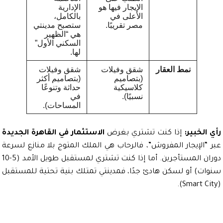
الإيجار فيها هو
الإدارية
الأعلى في
بالكامل،
مصر تقريبًا.
ستصبح مدينتي
هي “الظهير
السكني الأول”
لها.
نمط العقار
شقق وفيلات
شقق وفيلات
(بتصاميم
(بتصاميم أكثر
كلاسيكية
حداثة وتنوعًا
نسبيًا).
في
المساحات).
لخبير:
إذا كنت تشتري بغرض
الاستثمار في القاهرة الجديدة
“الإيجار المفروش”، فالرحاب هي الملك المتوج بلا منازع لسرعة
دوران المستأجرين. أما إذا كنت تشتري لمستقبل طويل الأمد (5-10
ت) أو لسكن هادئ جدًا، فمدينتي تمتلك بنية تحتية للمستقبل