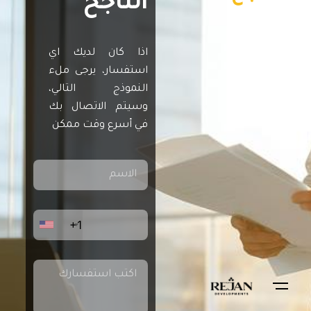
الناجح
اذا كان لديك اي
استفسار، يرجى ملء
النموذج التالي،
وسيتم الاتصال بك
في أسرع وقت ممكن
+1