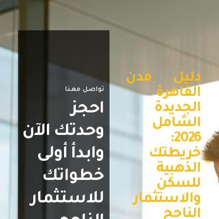
دليل مدن
القاهرة
تواصل معنا
احجز
الجديدة
الشامل
وحدتك الآن
2026:
وابدأ أولى
خريطتك
الذهبية
خطواتك
للسكن
للاستثمار
والاستثمار
الناجح