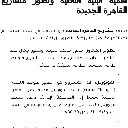
ية البنية التحتية وتطور مشاريع
اهرة الجديدة
د
مشاريع القاهرة الجديدة
ثورة حقيقية في البنية التحتية. لم
الأمر مقتصرًا على رصف الطرق، بل امتد ليشمل:
تطوير المحاور:
محور محمد نجيب، ومحور جمال عبد
الناصر، اللذان ساهما في فك الاختناقات المرورية وربط
طريق السويس بطريق السخنة في دقائق.
المونوريل:
هذا المشروع هو “تغيير لقواعد اللعبة”
(Game Changer). يربط المونوريل مدينة نصر بالقاهرة
الجديدة وصولاً إلى العاصمة الإدارية. وجود محطة
مونوريل بالقرب من عقارك يعني زيادة فورية في قيمته
السوقية لا تقل عن 20-30%.