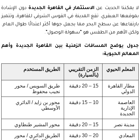
مكننا الحديث عن
الاستثمار في القاهرة الجديدة
دون الإشادة
عها العبقري. تقع المدينة في القوس الشرقي للقاهرة، وتتميز
فاعها عن سطح البحر مما يجعل جوها أكثر اعتدالًا طوال العام.
 الأهم من الطقس هو “سهولة الوصول”.
 يوضح المسافات الزمنية بين القاهرة الجديدة وأهم
الم الحيوية:
علم الحيوي
الزمن التقريبي
الطريق المستخدم
(بالسيارة)
ر القاهرة
15 – 20 دقيقة
طريق السويس / محور
ولي
نجيب محفوظ
عاصمة
10 – 15 دقيقة
محور بن زايد / الدائري
دارية
الأوسطي
ديدة
نة نصر
15 – 20 دقيقة
محور المشير طنطاوي
عادي
20 – 30 دقيقة
الطريق الدائري / محور