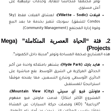
يوفر مجتمعًا متجانسًا للغاية، وخدمات ترفيهية على
أعلى مستوى.
فيلات (Villette – Sodic):
لعشاق الفيلات فقط (Sky
Condos للشقق). سوديك تتميز بخدمة ما بعد البيع
وقوة إدارة المجتمع (Community Management).
2. فئة “الحياة العصرية المتكاملة” (Mega
Projec
المشاريع ضخمة المساحة وتوفر “مدينة داخل الكمبوند”:
هايد بارك (Hyde Park):
يشتهر بامتلاكه واحدة من أكبر
الحدائق المركزية في الشرق الأوسط. يقع مباشرة على
الدائري الأوسطي وشارع التسعين، مما يمنحه موقعًا
استراتيجيًا للمستقبل.
ماونتن فيو آي سيتي (Mountain View iCity):
المشروع الأكثر ابتكارًا. قدمت ماونتن فيو مفهوم
“الرباعية” (4D) وفصلت حركة السيارات عن المشاة