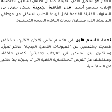
ار هو المخزن الآمن للقيمة. كما أن اكتمال تشغيل العاصمة
ارية سيرفع أسعار
مدن القاهرة الجديدة
بشكل جنوني في
وات القليلة القادمة نظرًا لزيادة الطلب السكني من موظفي
صمة الذين يفضلون خدمات القاهرة الجديدة المستقرة.
ة القسم الأول
في القسم التالي (الجزء الثاني)، سننتقل
يث بالتفصيل عن “كمبوندات القاهرة الجديدة” الأكثر تميزًا،
ارن بين السكن في “الرحاب ومدينتي” كمدن مغلقة،
شف عن الفرص الاستثمارية الخفية التي لا يخبرك بها الكثير
لسماسرة.