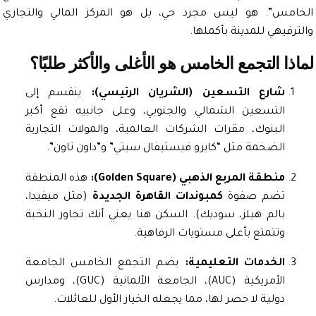
مس”. هو ليس مجرد حي، بل هو المركز المالي والتجاري
فيهي للمدينة بأكملها.
ا التجمع الخامس هو الأغلى والأكثر طلبًا؟
شارع التسعين (الشريان الرئيسي):
ينقسم إلى
التسعين الشمالي والجنوبي، وعلى جانبيه تقع أكبر
البنوك، مقرات الشركات العالمية، والمولات التجارية
الضخمة مثل “كايرو فيستيفال سيتي” و”داون تاون”.
منطقة المربع الذهبي (Golden Square):
هذه المنطقة
تضم صفوة
كمبوندات القاهرة الجديدة
(مثل ميفيدا،
بالم هيلز، سوديك). السكن هنا يعني أنك تجاور النخبة
وتتمتع بأعلى مستويات الرفاهية.
الخدمات التعليمية:
يضم التجمع الخامس الجامعة
الأمريكية (AUC)، الجامعة الألمانية (GUC)، ومدارس
دولية لا حصر لها، مما يجعله الخيار الأول للعائلات.