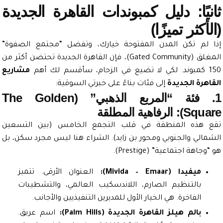
يًا: دليل كمبوندات القاهرة الجديدة
أكثر تميزًا)
لم تكن المدن المفتوحة خيارك، وتفضل “مجتمع الصفوة”
المغلق (Gated Community)، فإن القاهرة الجديدة تحتضن أكثر من
مشاريع
هرة الجديدة
إلى فئات بناءً على خبرتي السوقية:
1. فئة “المربع الذهبي” (The Golden
لرفاهية المطلقة
هذه المنطقة في قلب التجمع الخامس (بين التسعين
الي والجنوبي ومحور بن زايد). الشراء هنا ليس مجرد سكن، بل
اهة اجتماعية” (Prestige).
ميفيدا (Mivida – Emaar):
العنوان الأرقى. تتميز
بالتنظيم الصارم، اللاندسكيب العالمي، والتشطيبات
الفاخرة. هي الخيار الأول للمديرين التنفيذيين والأجانب.
بالم هيلز القاهرة الجديدة (Palm Hills):
اسم عريق.