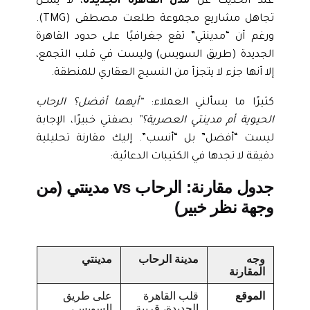
عند الحديث عن
مدن القاهرة الجديدة
، لا يمكن
تجاهل مشاريع مجموعة طلعت مصطفى (TMG).
ورغم أن “مدينتي” تقع جغرافيًا على حدود القاهرة
الجديدة (طريق السويس) وليست في قلب التجمع،
إلا أنها جزء لا يتجزأ من النسيج العقاري للمنطقة.
كثيرًا ما يسألني العملاء:
“أيهما أفضل؟ الرحاب
الحيوية أم مدينتي العصرية؟”
بصفتي خبيرًا، الإجابة
ليست “أفضل” بل “أنسب”. إليك مقارنة تحليلية
دقيقة لا تجدها في الكتيبات الدعائية:
جدول مقارنة: الرحاب vs مدينتي (من
وجهة نظر خبير)
وجه
مدينة الرحاب
مدينتي
المقارنة
الموقع
قلب القاهرة
على طريق
الجديدة، قريبة
السويس،