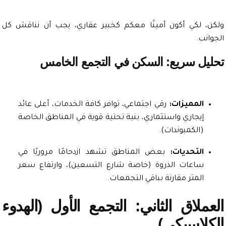
، لكي أكون أمينًا معكم كخبير عقاري، يجب أن نناقش كل
نب.
يل سريع: السكن في التجمع الخامس
المميزات:
رقي اجتماعي، توافر كافة الخدمات، أعلى عائد
إيجاري واستثماري، بنية تحتية قوية في المناطق الخاصة
(الكمبوندات).
التحديات:
بعض المناطق تشهد ازدحامًا مروريًا في
ساعات الذروة (خاصة شارع التسعين)، وارتفاع سعر
المتر مقارنة بباقي التجمعات.
ملاق الثاني: التجمع الأول (الهدوء
لاسيكي)