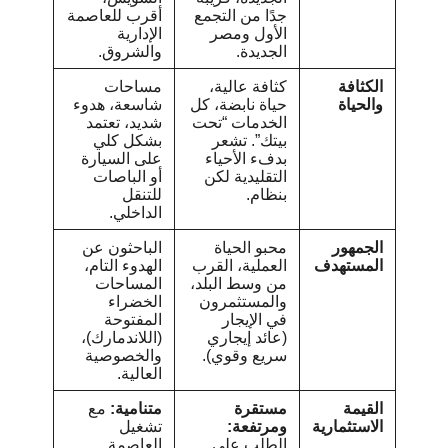
جدًا من التجمع
أقرب للعاصمة
الأول ومصر
الإدارية
الجديدة.
والشروق.
الكثافة
كثافة عالية،
مساحات
والحياة
حياة نابضة، كل
شاسعة، هدوء
الخدمات “تحت
شديد، تعتمد
بيتك”. تشعر
بشكل كلي
بدفء الأحياء
على السيارة
التقليدية لكن
أو الباصات
بنظام.
للتنقل
الداخلي.
الجمهور
محبو الحياة
الباحثون عن
المستهدف
العملية، القرب
الهدوء التام،
من وسط البلد،
المساحات
والمستثمرون
الخضراء
في الإيجار
المفتوحة
(عائد إيجاري
(اللاندمارك)،
سريع وقوي).
والخصوصية
العالية.
القيمة
مستقرة
متنامية:
مع
الاستثمارية
ومرتفعة:
تشغيل
الطلب على
العاصمة